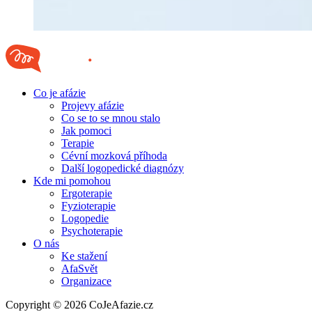
Co je afázie
Projevy afázie
Co se to se mnou stalo
Jak pomoci
Terapie
Cévní mozková příhoda
Další logopedické diagnózy
Kde mi pomohou
Ergoterapie
Fyzioterapie
Logopedie
Psychoterapie
O nás
Ke stažení
AfaSvět
Organizace
Copyright © 2026 CoJeAfazie.cz