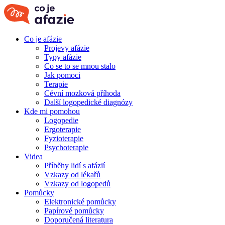
Co je afázie
Projevy afázie
Typy afázie
Co se to se mnou stalo
Jak pomoci
Terapie
Cévní mozková příhoda
Další logopedické diagnózy
Kde mi pomohou
Logopedie
Ergoterapie
Fyzioterapie
Psychoterapie
Videa
Příběhy lidí s afázií
Vzkazy od lékařů
Vzkazy od logopedů
Pomůcky
Elektronické pomůcky
Papírové pomůcky
Doporučená literatura