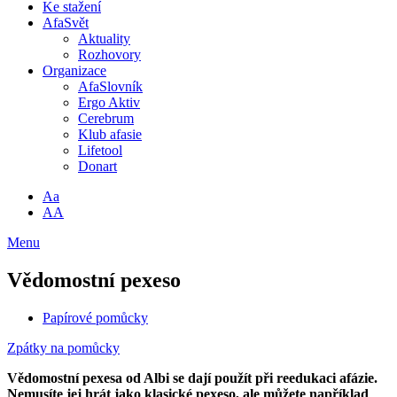
Ke stažení
AfaSvět
Aktuality
Rozhovory
Organizace
AfaSlovník
Ergo Aktiv
Cerebrum
Klub afasie
Lifetool
Donart
Aa
AA
Menu
Vědomostní pexeso
Papírové pomůcky
Zpátky na pomůcky
Vědomostní pexesa od Albi se dají použít při reedukaci afázie.
Nemusíte jej hrát jako klasické pexeso, ale můžete například