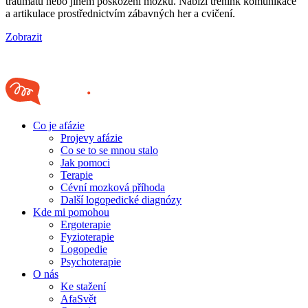
traumatu nebo jiném poškození mozku. Nabízí trénink komunikace
a artikulace prostřednictvím zábavných her a cvičení.
Zobrazit
Co je afázie
Projevy afázie
Co se to se mnou stalo
Jak pomoci
Terapie
Cévní mozková příhoda
Další logopedické diagnózy
Kde mi pomohou
Ergoterapie
Fyzioterapie
Logopedie
Psychoterapie
O nás
Ke stažení
AfaSvět