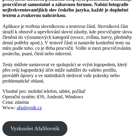
procvičovat samostatně a zábavnou formou. Nabízí fotografie
nejfrekventovanějších slov českého jazyka, každé je doplněné
textem a zvukovou nahrávkou.
Aplikace je tvořena slovníkovou a testovou částí. Slovníková část
slouží k obnově a upevňování slovní zásoby, kde procvičujete slova
členěná do významových kategorií (ovoce, zvířata, barvy, předměty
denní potřeby apod.). V testové části si nastavíte konkrétní testy na
míru podle toho, co je třeba procvičit. Volíte si mezi procvičováním
poslechu, psaní, čtení nebo mluvení.
Testy můžete nastavovat ve spolupráci se svým logopedem, který
přes svůj logopedický účet může nahlížet do vašeho profilu,
provádět úpravy a ve statistikách sledovat vaše pokroky nebo
problematické oblasti.
Vhodné pro: mobilní telefon, tablet, počítač
Operační systém: iOS, Android, Windows
Cena: zdarma
Www:
afaslovnik.cz
Vyzkoušet AfaSlovník