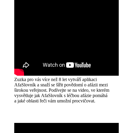
Zuzka pro vás více než 8 let vytváří aplikaci
AfaSlovník a snaží se šířit povědomí o afázii mezi
širokou veřejnost. Podívejte se na video, ve kterém
vysvětluje jak AfaSlovník s léčbou afázie pomáhá
a jaké oblasti řeči vám umožní procvičovat.