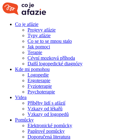
Co je afázie
Projevy afázie
Typy afázie
Co se to se mnou stalo
Jak pomoci
Terapie
Cévní mozková příhoda
Další logopedické diagnózy
Kde mi pomohou
Logopedie
Ergoterapie
Fyzioterapie
Psychoterapie
Videa
Příběhy lidí s afázií
Vzkazy od lékařů
Vzkazy od logopedů
Pomůcky
Elektronické pomůcky
Papírové pomůcky
Doporučená literatura