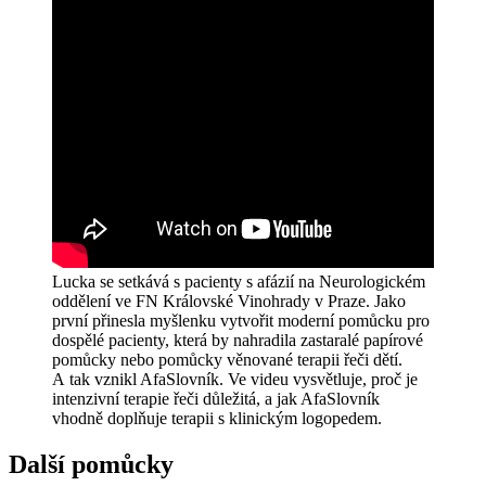
Lucka se setkává s pacienty s afázií na Neurologickém
oddělení ve FN Královské Vinohrady v Praze. Jako
první přinesla myšlenku vytvořit moderní pomůcku pro
dospělé pacienty, která by nahradila zastaralé papírové
pomůcky nebo pomůcky věnované terapii řeči dětí.
A tak vznikl AfaSlovník. Ve videu vysvětluje, proč je
intenzivní terapie řeči důležitá, a jak AfaSlovník
vhodně doplňuje terapii s klinickým logopedem.
Další pomůcky