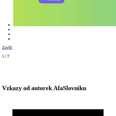
Zavřít
1
/ 7
Vzkazy od autorek AfaSlovníku