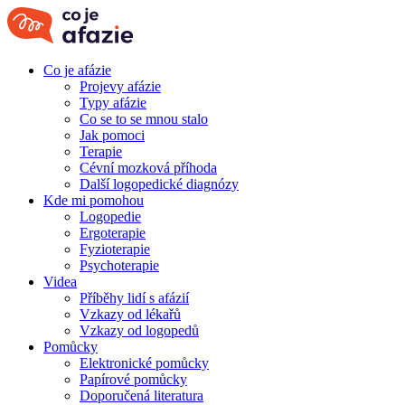
Co je afázie
Projevy afázie
Typy afázie
Co se to se mnou stalo
Jak pomoci
Terapie
Cévní mozková příhoda
Další logopedické diagnózy
Kde mi pomohou
Logopedie
Ergoterapie
Fyzioterapie
Psychoterapie
Videa
Příběhy lidí s afázií
Vzkazy od lékařů
Vzkazy od logopedů
Pomůcky
Elektronické pomůcky
Papírové pomůcky
Doporučená literatura