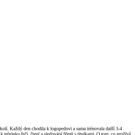
olí. Každý den chodila k logopedovi a sama trénovala další 3-4
tréninku řeči, čtení a sledování filmů s titulkami. O tom, co prožívá,