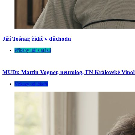
Jiří Tošnar, řidič v důchodu
Příběhy lidí s afázií
MUDr. Martin Vogner, neurolog, FN Královské Vino
Vzkazy od lékařů