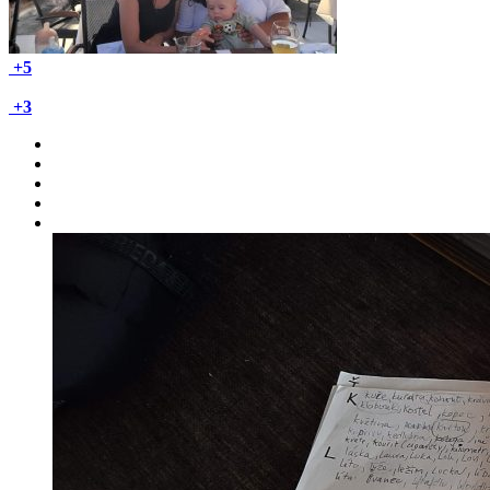
+5
+3