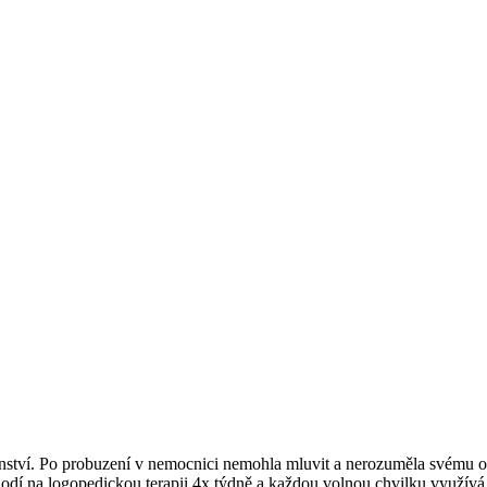
nství. Po probuzení v nemocnici nemohla mluvit a nerozuměla svému ok
odí na logopedickou terapii 4x týdně a každou volnou chvilku využívá k 