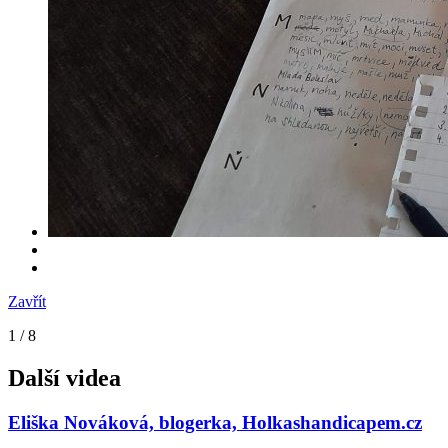
Zavřít
1
/ 8
Další videa
Eliška Nováková, blogerka, Holkashandicapem.cz