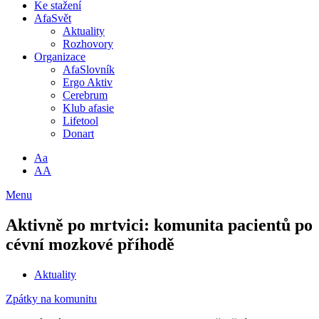
Ke stažení
AfaSvět
Aktuality
Rozhovory
Organizace
AfaSlovník
Ergo Aktiv
Cerebrum
Klub afasie
Lifetool
Donart
Aa
AA
Menu
Aktivně po mrtvici: komunita pacientů po
cévní mozkové příhodě
Aktuality
Zpátky na komunitu