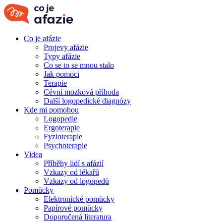
Co je afázie
Projevy afázie
Typy afázie
Co se to se mnou stalo
Jak pomoci
Terapie
Cévní mozková příhoda
Další logopedické diagnózy
Kde mi pomohou
Logopedie
Ergoterapie
Fyzioterapie
Psychoterapie
Videa
Příběhy lidí s afázií
Vzkazy od lékařů
Vzkazy od logopedů
Pomůcky
Elektronické pomůcky
Papírové pomůcky
Doporučená literatura