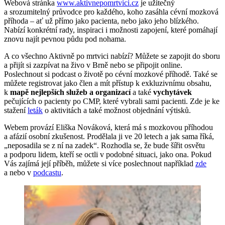
Webová stránka
www.aktivnepomrtvici.cz
je užitečný
a srozumitelný průvodce pro každého, koho zasáhla cévní mozková
příhoda – ať už přímo jako pacienta, nebo jako jeho blízkého.
Nabízí konkrétní rady, inspiraci i možnosti zapojení, které pomáhají
znovu najít pevnou půdu pod nohama.
A co všechno Aktivně po mrtvici nabízí? Můžete se zapojit do sboru
a přijít si zazpívat na živo v Brně nebo se připojit online.
Poslechnout si podcast o životě po cévní mozkové příhodě. Také se
můžete registrovat jako člen a mít přístup k exkluzivnímu obsahu,
k
mapě nejlepších služeb a organizací
a také
vychytávek
pečujících o pacienty po CMP,
které vybrali sami pacienti. Zde je ke
stažení
leták
o aktivitách a také možnost objednání výtisků.
Webem provází Eliška Nováková, která má s mozkovou příhodou
a afázií osobní zkušenost. Prodělala ji ve 20 letech a jak sama říká,
„neposadila se z ní na zadek“. Rozhodla se, že bude šířit osvětu
a podporu lidem, kteří se octli v podobné situaci, jako ona. Pokud
Vás zajímá její příběh, můžete si více poslechnout například
zde
a nebo v
podcastu
.