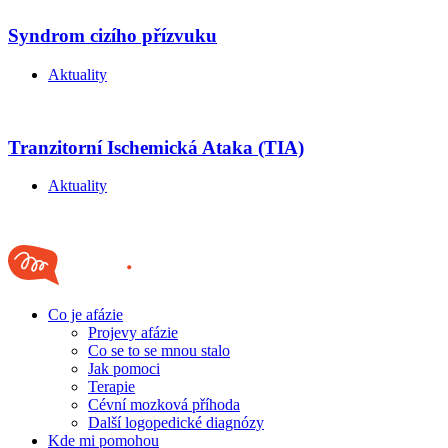
Syndrom cizího přízvuku
Aktuality
Tranzitorní Ischemická Ataka (TIA)
Aktuality
Co je afázie
Projevy afázie
Co se to se mnou stalo
Jak pomoci
Terapie
Cévní mozková příhoda
Další logopedické diagnózy
Kde mi pomohou