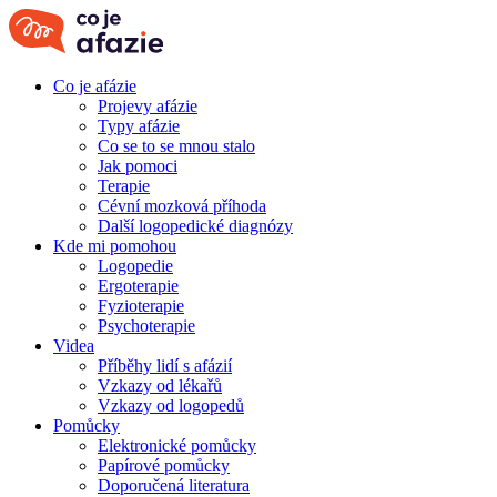
Co je afázie
Projevy afázie
Typy afázie
Co se to se mnou stalo
Jak pomoci
Terapie
Cévní mozková příhoda
Další logopedické diagnózy
Kde mi pomohou
Logopedie
Ergoterapie
Fyzioterapie
Psychoterapie
Videa
Příběhy lidí s afázií
Vzkazy od lékařů
Vzkazy od logopedů
Pomůcky
Elektronické pomůcky
Papírové pomůcky
Doporučená literatura