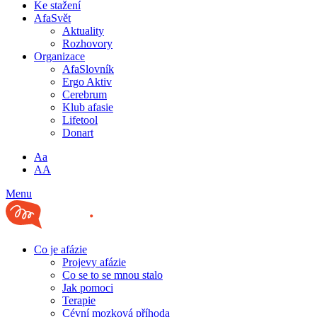
Ke stažení
AfaSvět
Aktuality
Rozhovory
Organizace
AfaSlovník
Ergo Aktiv
Cerebrum
Klub afasie
Lifetool
Donart
Aa
AA
Menu
Co je afázie
Projevy afázie
Co se to se mnou stalo
Jak pomoci
Terapie
Cévní mozková příhoda