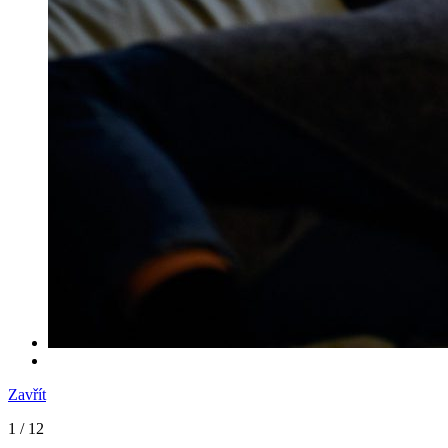
Zavřít
1
/ 12