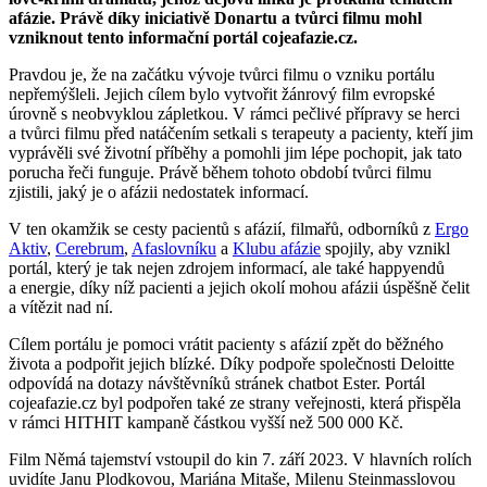
afázie. Právě díky iniciativě Donartu a tvůrci filmu mohl
vzniknout tento informační portál cojeafazie.cz.
Pravdou je, že na začátku vývoje tvůrci filmu o vzniku portálu
nepřemýšleli. Jejich cílem bylo vytvořit žánrový film evropské
úrovně s neobvyklou zápletkou. V rámci pečlivé přípravy se herci
a tvůrci filmu před natáčením setkali s terapeuty a pacienty, kteří jim
vyprávěli své životní příběhy a pomohli jim lépe pochopit, jak tato
porucha řeči funguje. Právě během tohoto období tvůrci filmu
zjistili, jaký je o afázii nedostatek informací.
V ten okamžik se cesty pacientů s afázií, filmařů, odborníků z
Ergo
Aktiv
,
Cerebrum
,
Afaslovníku
a
Klubu afázie
spojily, aby vznikl
portál, který je tak nejen zdrojem informací, ale také happyendů
a energie, díky níž pacienti a jejich okolí mohou afázii úspěšně čelit
a vítězit nad ní.
Cílem portálu je pomoci vrátit pacienty s afázií zpět do běžného
života a podpořit jejich blízké. Díky podpoře společnosti Deloitte
odpovídá na dotazy návštěvníků stránek chatbot Ester. Portál
cojeafazie.cz byl podpořen také ze strany veřejnosti, která přispěla
v rámci HITHIT kampaně částkou vyšší než 500 000 Kč.
Film Němá tajemství vstoupil do kin 7. září 2023. V hlavních rolích
uvidíte Janu Plodkovou, Mariána Mitaše, Milenu Steinmasslovou