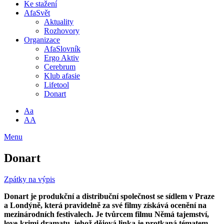
Ke stažení
AfaSvět
Aktuality
Rozhovory
Organizace
AfaSlovník
Ergo Aktiv
Cerebrum
Klub afasie
Lifetool
Donart
Aa
AA
Menu
Donart
Zpátky na výpis
Donart je produkční a distribuční společnost se sídlem v Praze
a Londýně, která pravidelně za své filmy získává ocenění na
mezinárodních festivalech. Je tvůrcem filmu Němá tajemství,
love-krimi dramatu, jehož dějová linka je protkaná tématem