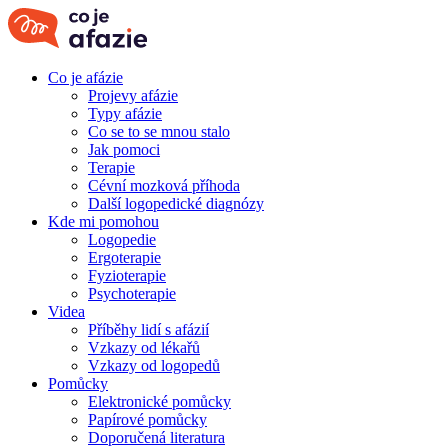
Co je afázie
Projevy afázie
Typy afázie
Co se to se mnou stalo
Jak pomoci
Terapie
Cévní mozková příhoda
Další logopedické diagnózy
Kde mi pomohou
Logopedie
Ergoterapie
Fyzioterapie
Psychoterapie
Videa
Příběhy lidí s afázií
Vzkazy od lékařů
Vzkazy od logopedů
Pomůcky
Elektronické pomůcky
Papírové pomůcky
Doporučená literatura