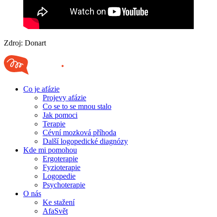
Zdroj: Donart
Co je afázie
Projevy afázie
Co se to se mnou stalo
Jak pomoci
Terapie
Cévní mozková příhoda
Další logopedické diagnózy
Kde mi pomohou
Ergoterapie
Fyzioterapie
Logopedie
Psychoterapie
O nás
Ke stažení
AfaSvět