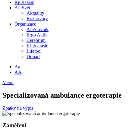
Ke stažení
AfaSvět
Aktuality
Rozhovory
Organizace
AfaSlovník
Ergo Aktiv
Cerebrum
Klub afasie
Lifetool
Donart
Aa
AA
Menu
Specializovaná ambulance ergoterapie
Zpátky na výpis
Zaměření