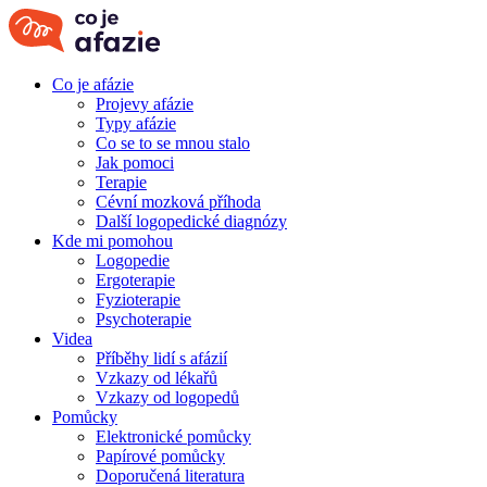
Co je afázie
Projevy afázie
Typy afázie
Co se to se mnou stalo
Jak pomoci
Terapie
Cévní mozková příhoda
Další logopedické diagnózy
Kde mi pomohou
Logopedie
Ergoterapie
Fyzioterapie
Psychoterapie
Videa
Příběhy lidí s afázií
Vzkazy od lékařů
Vzkazy od logopedů
Pomůcky
Elektronické pomůcky
Papírové pomůcky
Doporučená literatura