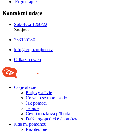
Ergoterapie
Kontaktní údaje
Sokolská 1269/22
Znojmo
733155580
info@ergoznojmo.cz
Odkaz na web
Co je afázie
Projevy afázie
Co se to se mnou stalo
Jak pomoci
Terapie
Cévní mozková příhoda
Další logopedické diagnózy
Kde mi pomohou
Ergoterapie