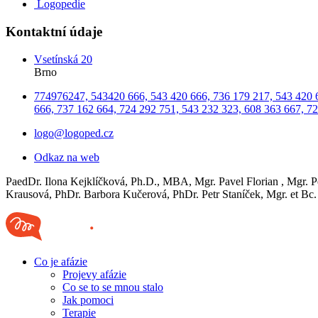
Logopedie
Kontaktní údaje
Vsetínská 20
Brno
774976247, 543420 666, 543 420 666, 736 179 217, 543 420 6
666, 737 162 664, 724 292 751, 543 232 323, 608 363 667, 7
logo@logoped.cz
Odkaz na web
PaedDr. Ilona Kejklíčková, Ph.D., MBA, Mgr. Pavel Florian , Mgr. 
Krausová, PhDr. Barbora Kučerová, PhDr. Petr Staníček, Mgr. et Bc
Co je afázie
Projevy afázie
Co se to se mnou stalo
Jak pomoci
Terapie