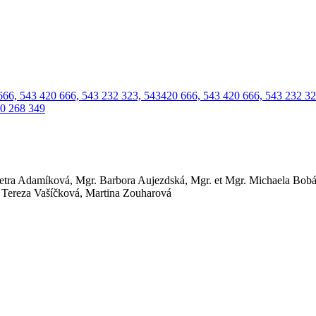
66, 543 420 666, 543 232 323, 543420 666, 543 420 666, 543 232 32
20 268 349
Petra Adamíková, Mgr. Barbora Aujezdská, Mgr. et Mgr. Michaela Bob
. Tereza Vašíčková, Martina Zouharová