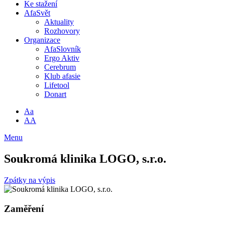
Ke stažení
AfaSvět
Aktuality
Rozhovory
Organizace
AfaSlovník
Ergo Aktiv
Cerebrum
Klub afasie
Lifetool
Donart
Aa
AA
Menu
Soukromá klinika LOGO, s.r.o.
Zpátky na výpis
Zaměření