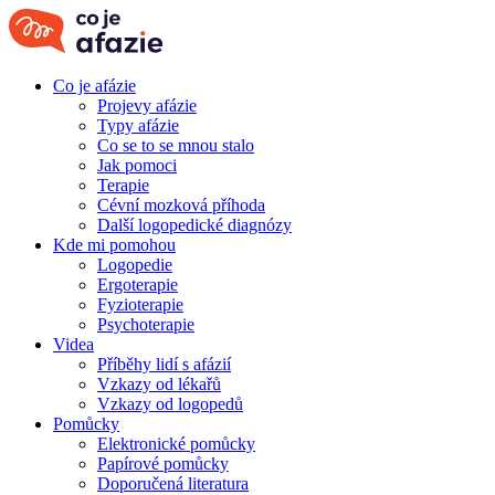
Co je afázie
Projevy afázie
Typy afázie
Co se to se mnou stalo
Jak pomoci
Terapie
Cévní mozková příhoda
Další logopedické diagnózy
Kde mi pomohou
Logopedie
Ergoterapie
Fyzioterapie
Psychoterapie
Videa
Příběhy lidí s afázií
Vzkazy od lékařů
Vzkazy od logopedů
Pomůcky
Elektronické pomůcky
Papírové pomůcky
Doporučená literatura