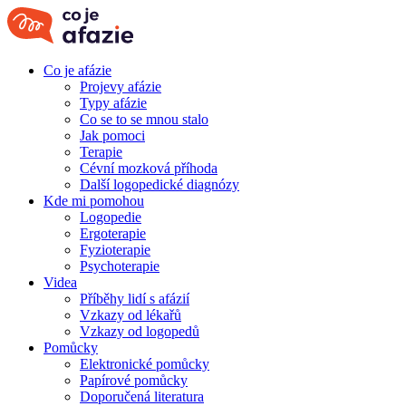
Co je afázie
Projevy afázie
Typy afázie
Co se to se mnou stalo
Jak pomoci
Terapie
Cévní mozková příhoda
Další logopedické diagnózy
Kde mi pomohou
Logopedie
Ergoterapie
Fyzioterapie
Psychoterapie
Videa
Příběhy lidí s afázií
Vzkazy od lékařů
Vzkazy od logopedů
Pomůcky
Elektronické pomůcky
Papírové pomůcky
Doporučená literatura