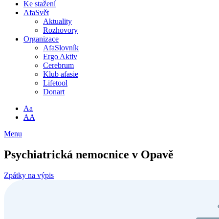
Ke stažení
AfaSvět
Aktuality
Rozhovory
Organizace
AfaSlovník
Ergo Aktiv
Cerebrum
Klub afasie
Lifetool
Donart
Aa
AA
Menu
Psychiatrická nemocnice v Opavě
Zpátky na výpis