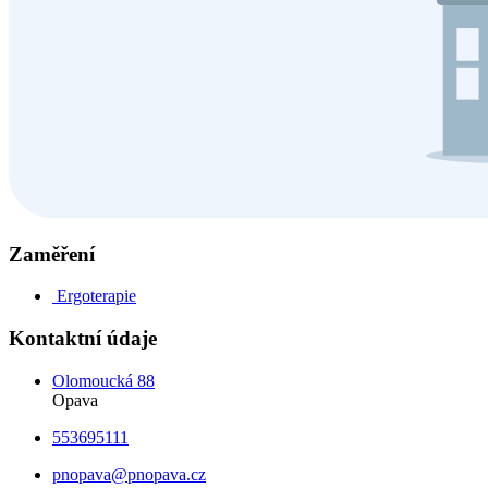
Zaměření
Ergoterapie
Kontaktní údaje
Olomoucká 88
Opava
553695111
pnopava@pnopava.cz