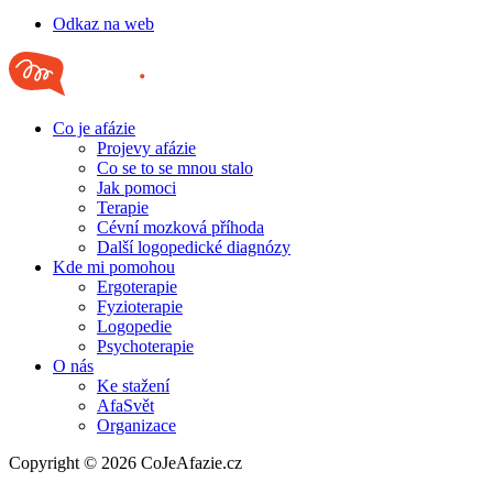
Odkaz na web
Co je afázie
Projevy afázie
Co se to se mnou stalo
Jak pomoci
Terapie
Cévní mozková příhoda
Další logopedické diagnózy
Kde mi pomohou
Ergoterapie
Fyzioterapie
Logopedie
Psychoterapie
O nás
Ke stažení
AfaSvět
Organizace
Copyright © 2026 CoJeAfazie.cz