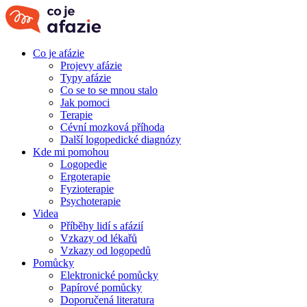
Co je afázie
Projevy afázie
Typy afázie
Co se to se mnou stalo
Jak pomoci
Terapie
Cévní mozková příhoda
Další logopedické diagnózy
Kde mi pomohou
Logopedie
Ergoterapie
Fyzioterapie
Psychoterapie
Videa
Příběhy lidí s afázií
Vzkazy od lékařů
Vzkazy od logopedů
Pomůcky
Elektronické pomůcky
Papírové pomůcky
Doporučená literatura