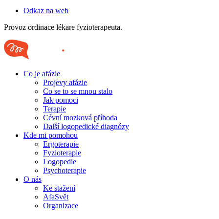
Odkaz na web
Provoz ordinace lékare fyzioterapeuta.
Co je afázie
Projevy afázie
Co se to se mnou stalo
Jak pomoci
Terapie
Cévní mozková příhoda
Další logopedické diagnózy
Kde mi pomohou
Ergoterapie
Fyzioterapie
Logopedie
Psychoterapie
O nás
Ke stažení
AfaSvět
Organizace