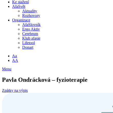
Ke stažení
AfaSvět
Aktuality
Rozhovory
Organizace
AfaSlovník
Ergo Aktiv
Cerebrum
Klub afasie
Lifetool
Donart
Aa
AA
Menu
Pavla Ondrácková – fyzioterapie
Zpátky na výpis