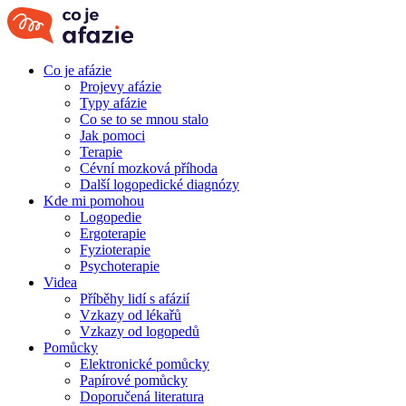
Co je afázie
Projevy afázie
Typy afázie
Co se to se mnou stalo
Jak pomoci
Terapie
Cévní mozková příhoda
Další logopedické diagnózy
Kde mi pomohou
Logopedie
Ergoterapie
Fyzioterapie
Psychoterapie
Videa
Příběhy lidí s afázií
Vzkazy od lékařů
Vzkazy od logopedů
Pomůcky
Elektronické pomůcky
Papírové pomůcky
Doporučená literatura