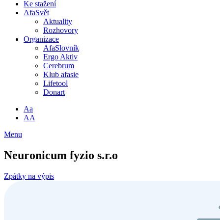
Ke stažení
AfaSvět
Aktuality
Rozhovory
Organizace
AfaSlovník
Ergo Aktiv
Cerebrum
Klub afasie
Lifetool
Donart
Aa
AA
Menu
Neuronicum fyzio s.r.o
Zpátky na výpis