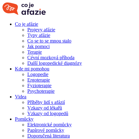
Co je afázie
Projevy afázie
Typy afázie
Co se to se mnou stalo
Jak pomoci
Terapie
Cévní mozková příhoda
Další logopedické diagnózy
Kde mi pomohou
Logopedie
Ergoterapie
Fyzioterapie
Psychoterapie
Videa
Příběhy lidí s afázií
Vzkazy od lékařů
Vzkazy od logopedů
Pomůcky
Elektronické pomůcky
Papírové pomůcky
Doporučená literatura