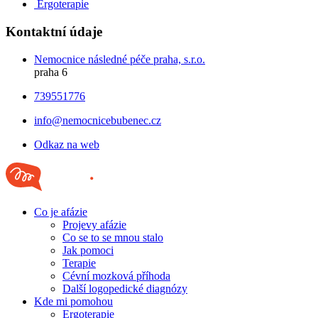
Ergoterapie
Kontaktní údaje
Nemocnice následné péče praha, s.r.o.
praha 6
739551776
info@nemocnicebubenec.cz
Odkaz na web
Co je afázie
Projevy afázie
Co se to se mnou stalo
Jak pomoci
Terapie
Cévní mozková příhoda
Další logopedické diagnózy
Kde mi pomohou
Ergoterapie