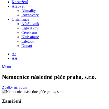
Ke stažení
AfaSvět
Aktuality
Rozhovory
Organizace
AfaSlovník
Ergo Aktiv
Cerebrum
Klub afasie
Lifetool
Donart
Aa
AA
Menu
Nemocnice následné péče praha, s.r.o.
Zpátky na výpis
Zaměření