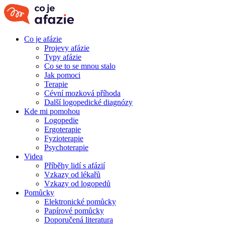
Co je afázie
Projevy afázie
Typy afázie
Co se to se mnou stalo
Jak pomoci
Terapie
Cévní mozková příhoda
Další logopedické diagnózy
Kde mi pomohou
Logopedie
Ergoterapie
Fyzioterapie
Psychoterapie
Videa
Příběhy lidí s afázií
Vzkazy od lékařů
Vzkazy od logopedů
Pomůcky
Elektronické pomůcky
Papírové pomůcky
Doporučená literatura