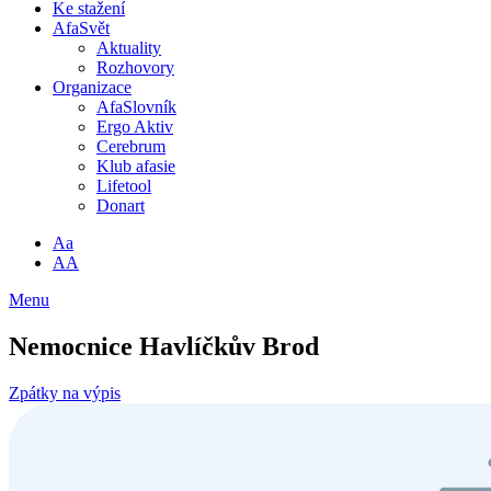
Ke stažení
AfaSvět
Aktuality
Rozhovory
Organizace
AfaSlovník
Ergo Aktiv
Cerebrum
Klub afasie
Lifetool
Donart
Aa
AA
Menu
Nemocnice Havlíčkův Brod
Zpátky na výpis