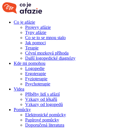
Co je afázie
Projevy afázie
Typy afázie
Co se to se mnou stalo
Jak pomoci
Terapie
Cévní mozková příhoda
Další logopedické diagnózy
Kde mi pomohou
Logopedie
Ergoterapie
Fyzioterapie
Psychoterapie
Videa
Příběhy lidí s afázií
Vzkazy od lékařů
Vzkazy od logopedů
Pomůcky
Elektronické pomůcky
Papírové pomůcky
Doporučená literatura