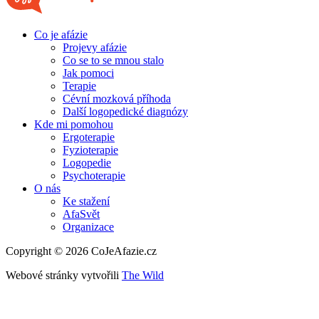
Co je afázie
Projevy afázie
Co se to se mnou stalo
Jak pomoci
Terapie
Cévní mozková příhoda
Další logopedické diagnózy
Kde mi pomohou
Ergoterapie
Fyzioterapie
Logopedie
Psychoterapie
O nás
Ke stažení
AfaSvět
Organizace
Copyright © 2026 CoJeAfazie.cz
Webové stránky vytvořili
The Wild