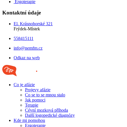
Ergoterapie
Kontaktní údaje
El. Krásnohorské 321
Frýdek-Místek
558415111
info@nemfm.cz
Odkaz na web
Co je afázie
Projevy afázie
Co se to se mnou stalo
Jak pomoci
Terapie
Cévní mozková příhoda
Další logopedické diagnózy
Kde mi pomohou
Ergoterapie