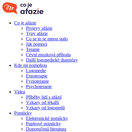
Co je afázie
Projevy afázie
Typy afázie
Co se to se mnou stalo
Jak pomoci
Terapie
Cévní mozková příhoda
Další logopedické diagnózy
Kde mi pomohou
Logopedie
Ergoterapie
Fyzioterapie
Psychoterapie
Videa
Příběhy lidí s afázií
Vzkazy od lékařů
Vzkazy od logopedů
Pomůcky
Elektronické pomůcky
Papírové pomůcky
Doporučená literatura