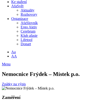
Ke stažení
AfaSvět
Aktuality
Rozhovory
Organizace
AfaSlovník
Ergo Aktiv
Cerebrum
Klub afasie
Lifetool
Donart
Aa
AA
Menu
Nemocnice Frýdek – Místek p.o.
Zpátky na výpis
Zaměření