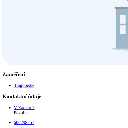
Zaměření
Logopedie
Kontaktní údaje
V Zámku 7
Pozořice
606298251