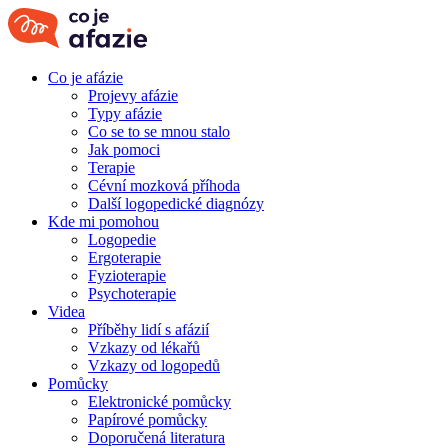
Co je afázie
Projevy afázie
Typy afázie
Co se to se mnou stalo
Jak pomoci
Terapie
Cévní mozková příhoda
Další logopedické diagnózy
Kde mi pomohou
Logopedie
Ergoterapie
Fyzioterapie
Psychoterapie
Videa
Příběhy lidí s afázií
Vzkazy od lékařů
Vzkazy od logopedů
Pomůcky
Elektronické pomůcky
Papírové pomůcky
Doporučená literatura