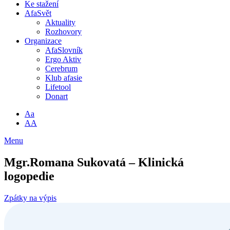
Ke stažení
AfaSvět
Aktuality
Rozhovory
Organizace
AfaSlovník
Ergo Aktiv
Cerebrum
Klub afasie
Lifetool
Donart
Aa
AA
Menu
Mgr.Romana Sukovatá – Klinická
logopedie
Zpátky na výpis