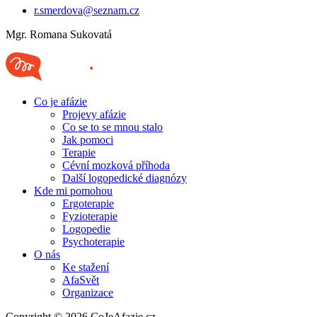
r.smerdova@seznam.cz
Mgr. Romana Sukovatá
Co je afázie
Projevy afázie
Co se to se mnou stalo
Jak pomoci
Terapie
Cévní mozková příhoda
Další logopedické diagnózy
Kde mi pomohou
Ergoterapie
Fyzioterapie
Logopedie
Psychoterapie
O nás
Ke stažení
AfaSvět
Organizace
Copyright © 2026 CoJeAfazie.cz