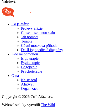
Valešová
Co je afázie
Projevy afázie
Co se to se mnou stalo
Jak pomoci
Terapie
Cévní mozková příhoda
Další logopedické diagnózy
Kde mi pomohou
Ergoterapie
Fyzioterapie
Logopedie
Psychoterapie
O nás
Ke stažení
AfaSvět
Organizace
Copyright © 2026 CoJeAfazie.cz
Webové stránky vytvořili
The Wild