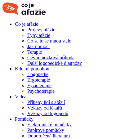
Co je afázie
Projevy afázie
Typy afázie
Co se to se mnou stalo
Jak pomoci
Terapie
Cévní mozková příhoda
Další logopedické diagnózy
Kde mi pomohou
Logopedie
Ergoterapie
Fyzioterapie
Psychoterapie
Videa
Příběhy lidí s afázií
Vzkazy od lékařů
Vzkazy od logopedů
Pomůcky
Elektronické pomůcky
Papírové pomůcky
Doporučená literatura