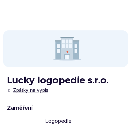
Lucky logopedie s.r.o.
Zpátky na výpis
Zaměření
Logopedie