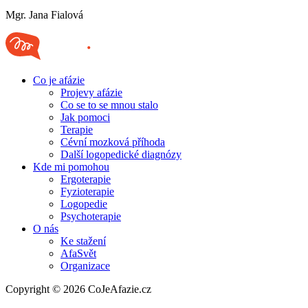
Mgr. Jana Fialová
Co je afázie
Projevy afázie
Co se to se mnou stalo
Jak pomoci
Terapie
Cévní mozková příhoda
Další logopedické diagnózy
Kde mi pomohou
Ergoterapie
Fyzioterapie
Logopedie
Psychoterapie
O nás
Ke stažení
AfaSvět
Organizace
Copyright © 2026 CoJeAfazie.cz