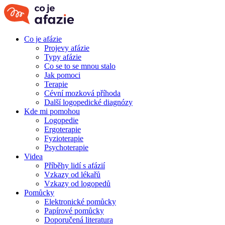
Co je afázie
Projevy afázie
Typy afázie
Co se to se mnou stalo
Jak pomoci
Terapie
Cévní mozková příhoda
Další logopedické diagnózy
Kde mi pomohou
Logopedie
Ergoterapie
Fyzioterapie
Psychoterapie
Videa
Příběhy lidí s afázií
Vzkazy od lékařů
Vzkazy od logopedů
Pomůcky
Elektronické pomůcky
Papírové pomůcky
Doporučená literatura