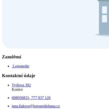
Zaměření
Logopedie
Kontaktní údaje
Tyršova 392
Konice
608056831, 777 937 126
jana.fialova@logopediehana.cz