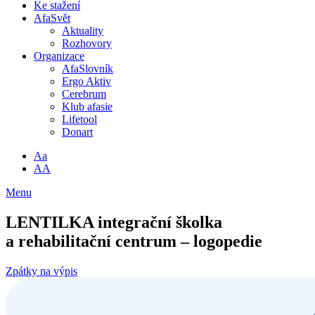
Ke stažení
AfaSvět
Aktuality
Rozhovory
Organizace
AfaSlovník
Ergo Aktiv
Cerebrum
Klub afasie
Lifetool
Donart
Aa
AA
Menu
LENTILKA integrační školka
a rehabilitační centrum – logopedie
Zpátky na výpis