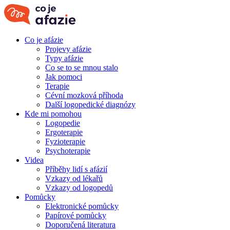
Co je afázie
Projevy afázie
Typy afázie
Co se to se mnou stalo
Jak pomoci
Terapie
Cévní mozková příhoda
Další logopedické diagnózy
Kde mi pomohou
Logopedie
Ergoterapie
Fyzioterapie
Psychoterapie
Videa
Příběhy lidí s afázií
Vzkazy od lékařů
Vzkazy od logopedů
Pomůcky
Elektronické pomůcky
Papírové pomůcky
Doporučená literatura