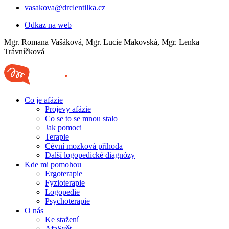
vasakova@drclentilka.cz
Odkaz na web
Mgr. Romana Vašáková, Mgr. Lucie Makovská, Mgr. Lenka
Trávníčková
Co je afázie
Projevy afázie
Co se to se mnou stalo
Jak pomoci
Terapie
Cévní mozková příhoda
Další logopedické diagnózy
Kde mi pomohou
Ergoterapie
Fyzioterapie
Logopedie
Psychoterapie
O nás
Ke stažení
AfaSvět