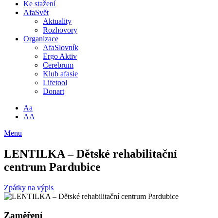
Ke stažení
AfaSvět
Aktuality
Rozhovory
Organizace
AfaSlovník
Ergo Aktiv
Cerebrum
Klub afasie
Lifetool
Donart
Aa
AA
Menu
LENTILKA – Dětské rehabilitační
centrum Pardubice
Zpátky na výpis
Zaměření