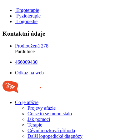
Ergoterapie
Fyzioterapie
Logopedie
Kontaktní údaje
Prodloužená 278
Pardubice
466009430
Odkaz na web
Co je afázie
Projevy afázie
Co se to se mnou stalo
Jak pomoci
Terapie
Cévní mozková příhoda
Další logopedické diagnózy