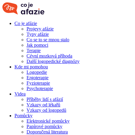
Co je afázie
Projevy afázie
Typy afázie
Co se to se mnou stalo
Jak pomoci
Terapie
Cévní mozková příhoda
Další logopedické diagnózy
Kde mi pomohou
Logopedie
Ergoterapie
Fyzioterapie
Psychoterapie
Videa
Příběhy lidí s afázií
Vzkazy od lékařů
Vzkazy od logopedů
Pomůcky
Elektronické pomůcky
Papírové pomůcky
Doporučená literatura