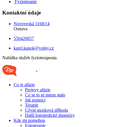
Fyzioterapie
Kontaktní údaje
Novoveská 1168/14
Ostrava
556420657
karel.kanok@volny.cz
Nabídka služeb fyzioterapeuta.
Co je afázie
Projevy afázie
Co se to se mnou stalo
Jak pomoci
Terapie
Cévní mozková příhoda
Další logopedické diagnózy
Kde mi pomohou
Ergoterapie