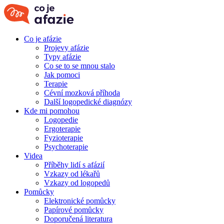
Co je afázie
Projevy afázie
Typy afázie
Co se to se mnou stalo
Jak pomoci
Terapie
Cévní mozková příhoda
Další logopedické diagnózy
Kde mi pomohou
Logopedie
Ergoterapie
Fyzioterapie
Psychoterapie
Videa
Příběhy lidí s afázií
Vzkazy od lékařů
Vzkazy od logopedů
Pomůcky
Elektronické pomůcky
Papírové pomůcky
Doporučená literatura