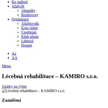
Ke stažení
AfaSvět
Aktuality
Rozhovory
Organizace
AfaSlovník
Ergo Aktiv
Cerebrum
Klub afasie
Lifetool
Donart
Aa
AA
Menu
Lécebná rehabilitace – KAMIRO s.r.o.
Zpátky na výpis
Zaměření