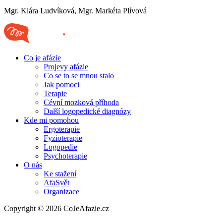
Mgr. Klára Ludvíková, Mgr. Markéta Plívová
Co je afázie
Projevy afázie
Co se to se mnou stalo
Jak pomoci
Terapie
Cévní mozková příhoda
Další logopedické diagnózy
Kde mi pomohou
Ergoterapie
Fyzioterapie
Logopedie
Psychoterapie
O nás
Ke stažení
AfaSvět
Organizace
Copyright © 2026 CoJeAfazie.cz