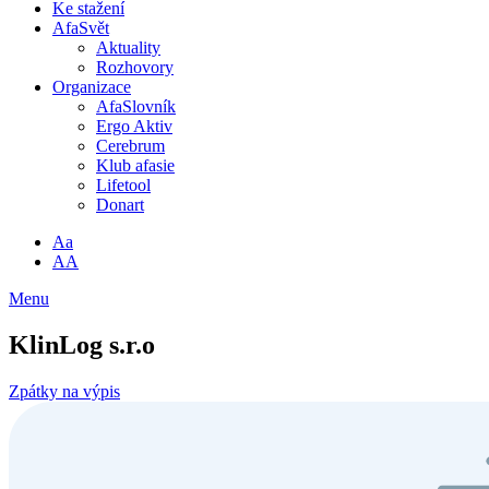
Ke stažení
AfaSvět
Aktuality
Rozhovory
Organizace
AfaSlovník
Ergo Aktiv
Cerebrum
Klub afasie
Lifetool
Donart
Aa
AA
Menu
KlinLog s.r.o
Zpátky na výpis