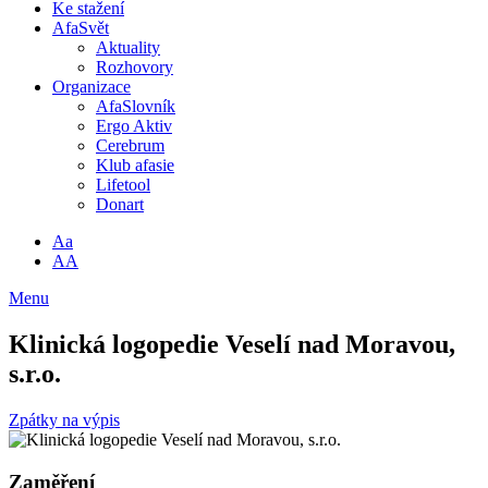
Ke stažení
AfaSvět
Aktuality
Rozhovory
Organizace
AfaSlovník
Ergo Aktiv
Cerebrum
Klub afasie
Lifetool
Donart
Aa
AA
Menu
Klinická logopedie Veselí nad Moravou,
s.r.o.
Zpátky na výpis
Zaměření