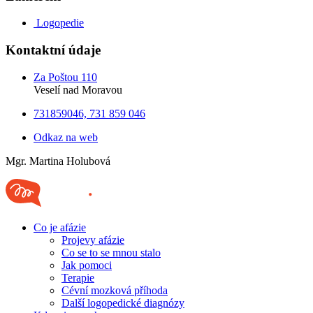
Logopedie
Kontaktní údaje
Za Poštou 110
Veselí nad Moravou
731859046, 731 859 046
Odkaz na web
Mgr. Martina Holubová
Co je afázie
Projevy afázie
Co se to se mnou stalo
Jak pomoci
Terapie
Cévní mozková příhoda
Další logopedické diagnózy