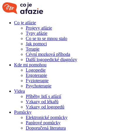
Co je afázie
Projevy afázie
Typy afázie
Co se to se mnou stalo
Jak pomoci
Terapie
Cévní mozková příhoda
Další logopedické diagnózy
Kde mi pomohou
Logopedie
Ergoterapie
Fyzioterapie
Psychoterapie
Videa
Příběhy lidí s afázií
Vzkazy od lékařů
Vzkazy od logopedů
Pomůcky
Elektronické pomůcky
Papírové pomůcky
Doporučená literatura