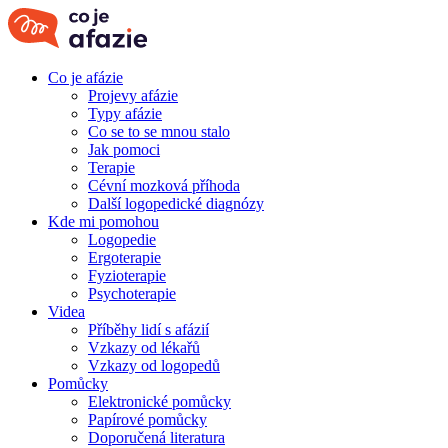
Co je afázie
Projevy afázie
Typy afázie
Co se to se mnou stalo
Jak pomoci
Terapie
Cévní mozková příhoda
Další logopedické diagnózy
Kde mi pomohou
Logopedie
Ergoterapie
Fyzioterapie
Psychoterapie
Videa
Příběhy lidí s afázií
Vzkazy od lékařů
Vzkazy od logopedů
Pomůcky
Elektronické pomůcky
Papírové pomůcky
Doporučená literatura