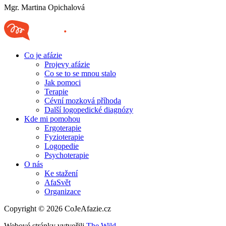
Mgr. Martina Opichalová
Co je afázie
Projevy afázie
Co se to se mnou stalo
Jak pomoci
Terapie
Cévní mozková příhoda
Další logopedické diagnózy
Kde mi pomohou
Ergoterapie
Fyzioterapie
Logopedie
Psychoterapie
O nás
Ke stažení
AfaSvět
Organizace
Copyright © 2026 CoJeAfazie.cz
Webové stránky vytvořili
The Wild