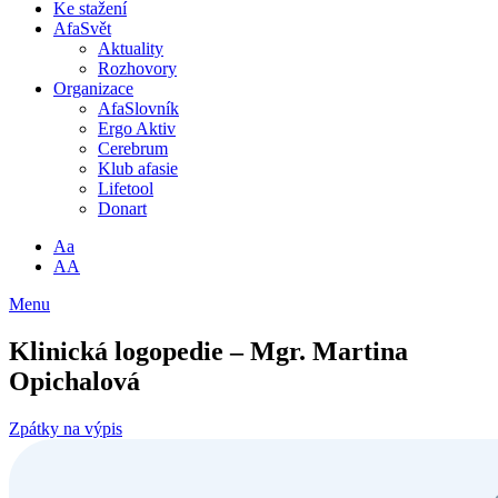
Ke stažení
AfaSvět
Aktuality
Rozhovory
Organizace
AfaSlovník
Ergo Aktiv
Cerebrum
Klub afasie
Lifetool
Donart
Aa
AA
Menu
Klinická logopedie – Mgr. Martina
Opichalová
Zpátky na výpis