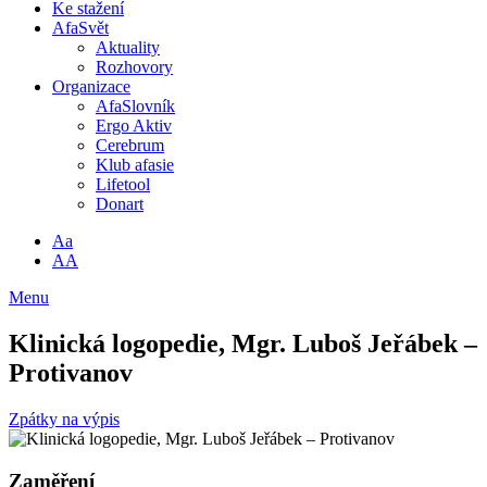
Ke stažení
AfaSvět
Aktuality
Rozhovory
Organizace
AfaSlovník
Ergo Aktiv
Cerebrum
Klub afasie
Lifetool
Donart
Aa
AA
Menu
Klinická logopedie, Mgr. Luboš Jeřábek –
Protivanov
Zpátky na výpis
Zaměření