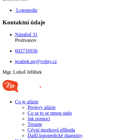
Logopedie
Kontaktní údaje
Náměstí 31
Protivanov
602716936
jerabek.pv@volny.cz
Mgr. Luboš Jeřábek
Co je afázie
Projevy afázie
Co se to se mnou stalo
Jak pomoci
Terapie
Cévní mozková příhoda
Další logopedické diagnózy