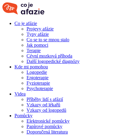
Co je afázie
Projevy afázie
Typy afázie
Co se to se mnou stalo
Jak pomoci
Terapie
Cévní mozková příhoda
Další logopedické diagnózy
Kde mi pomohou
Logopedie
Ergoterapie
Fyzioterapie
Psychoterapie
Videa
Příběhy lidí s afázií
Vzkazy od lékařů
Vzkazy od logopedů
Pomůcky
Elektronické pomůcky
Papírové pomůcky
Doporučená literatura