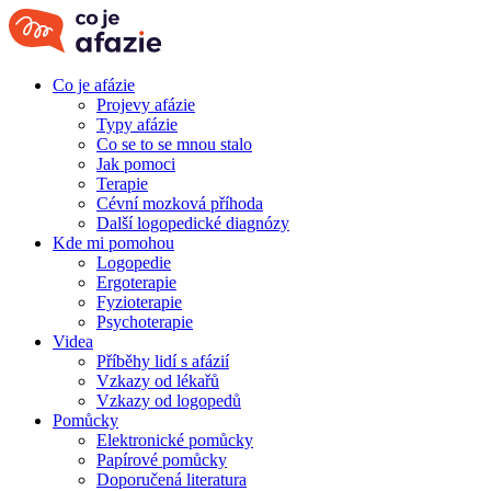
Co je afázie
Projevy afázie
Typy afázie
Co se to se mnou stalo
Jak pomoci
Terapie
Cévní mozková příhoda
Další logopedické diagnózy
Kde mi pomohou
Logopedie
Ergoterapie
Fyzioterapie
Psychoterapie
Videa
Příběhy lidí s afázií
Vzkazy od lékařů
Vzkazy od logopedů
Pomůcky
Elektronické pomůcky
Papírové pomůcky
Doporučená literatura