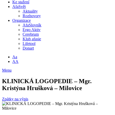
Ke stažení
AfaSvět
Aktuality
Rozhovory
Organizace
AfaSlovník
Ergo Aktiv
Cerebrum
Klub afasie
Lifetool
Donart
Aa
AA
Menu
KLINICKÁ LOGOPEDIE – Mgr.
Kristýna Hrušková – Milovice
Zpátky na výpis