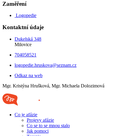
Zaměření
Logopedie
Kontaktní údaje
Dukelská 348
Milovice
704058521
logopedie.hruskova@seznam.cz
Odkaz na web
Mgr. Kristýna Hrušková, Mgr. Michaela Dolozimová
Co je afázie
Projevy afázie
Co se to se mnou stalo
Jak pomoci