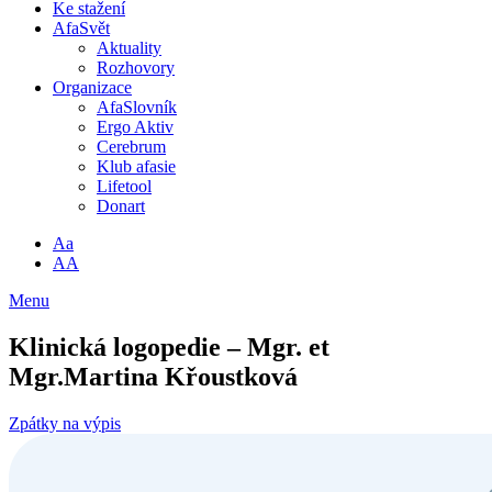
Ke stažení
AfaSvět
Aktuality
Rozhovory
Organizace
AfaSlovník
Ergo Aktiv
Cerebrum
Klub afasie
Lifetool
Donart
Aa
AA
Menu
Klinická logopedie – Mgr. et
Mgr.Martina Křoustková
Zpátky na výpis