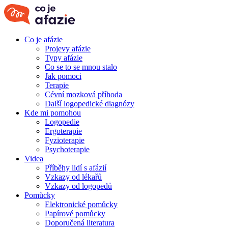
Co je afázie
Projevy afázie
Typy afázie
Co se to se mnou stalo
Jak pomoci
Terapie
Cévní mozková příhoda
Další logopedické diagnózy
Kde mi pomohou
Logopedie
Ergoterapie
Fyzioterapie
Psychoterapie
Videa
Příběhy lidí s afázií
Vzkazy od lékařů
Vzkazy od logopedů
Pomůcky
Elektronické pomůcky
Papírové pomůcky
Doporučená literatura