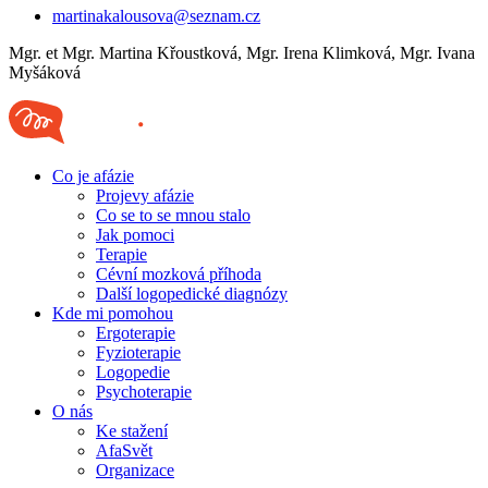
martinakalousova@seznam.cz
Mgr. et Mgr. Martina Křoustková, Mgr. Irena Klimková, Mgr. Ivana
Myšáková
Co je afázie
Projevy afázie
Co se to se mnou stalo
Jak pomoci
Terapie
Cévní mozková příhoda
Další logopedické diagnózy
Kde mi pomohou
Ergoterapie
Fyzioterapie
Logopedie
Psychoterapie
O nás
Ke stažení
AfaSvět
Organizace