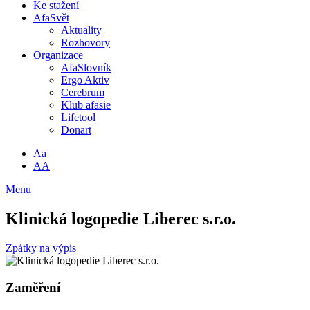
Ke stažení
AfaSvět
Aktuality
Rozhovory
Organizace
AfaSlovník
Ergo Aktiv
Cerebrum
Klub afasie
Lifetool
Donart
Aa
AA
Menu
Klinická logopedie Liberec s.r.o.
Zpátky na výpis
Zaměření