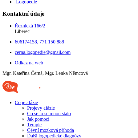
Logopedie
Kontaktní údaje
Řeznická 166/2
Liberec
606174158, 771 150 888
cerna.logopedie@gmail.com
Odkaz na web
Mgr. Kateřina Černá, Mgr. Lenka Němcová
Co je afázie
Projevy afázie
Co se to se mnou stalo
Jak pomoci
Terapie
Cévní mozková příhoda
Další logopedické diagnózy