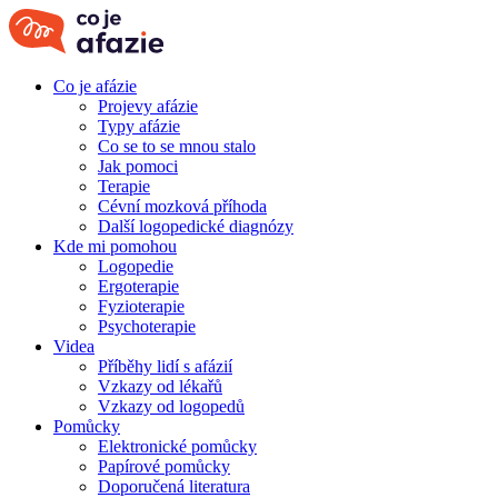
Co je afázie
Projevy afázie
Typy afázie
Co se to se mnou stalo
Jak pomoci
Terapie
Cévní mozková příhoda
Další logopedické diagnózy
Kde mi pomohou
Logopedie
Ergoterapie
Fyzioterapie
Psychoterapie
Videa
Příběhy lidí s afázií
Vzkazy od lékařů
Vzkazy od logopedů
Pomůcky
Elektronické pomůcky
Papírové pomůcky
Doporučená literatura