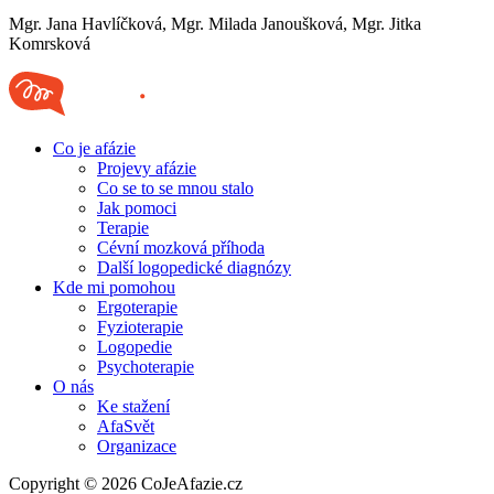
Mgr. Jana Havlíčková, Mgr. Milada Janoušková, Mgr. Jitka
Komrsková
Co je afázie
Projevy afázie
Co se to se mnou stalo
Jak pomoci
Terapie
Cévní mozková příhoda
Další logopedické diagnózy
Kde mi pomohou
Ergoterapie
Fyzioterapie
Logopedie
Psychoterapie
O nás
Ke stažení
AfaSvět
Organizace
Copyright © 2026 CoJeAfazie.cz