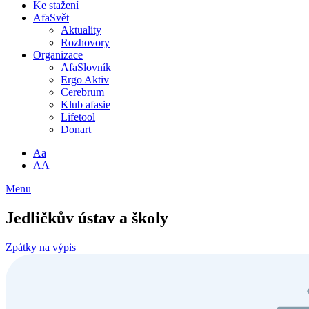
Ke stažení
AfaSvět
Aktuality
Rozhovory
Organizace
AfaSlovník
Ergo Aktiv
Cerebrum
Klub afasie
Lifetool
Donart
Aa
AA
Menu
Jedličkův ústav a školy
Zpátky na výpis