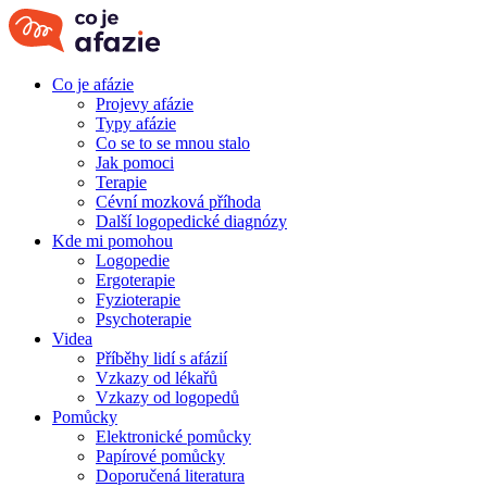
Co je afázie
Projevy afázie
Typy afázie
Co se to se mnou stalo
Jak pomoci
Terapie
Cévní mozková příhoda
Další logopedické diagnózy
Kde mi pomohou
Logopedie
Ergoterapie
Fyzioterapie
Psychoterapie
Videa
Příběhy lidí s afázií
Vzkazy od lékařů
Vzkazy od logopedů
Pomůcky
Elektronické pomůcky
Papírové pomůcky
Doporučená literatura