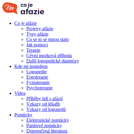
Co je afázie
Projevy afázie
Typy afázie
Co se to se mnou stalo
Jak pomoci
Terapie
Cévní mozková příhoda
Další logopedické diagnózy
Kde mi pomohou
Logopedie
Ergoterapie
Fyzioterapie
Psychoterapie
Videa
Příběhy lidí s afázií
Vzkazy od lékařů
Vzkazy od logopedů
Pomůcky
Elektronické pomůcky
Papírové pomůcky
Doporučená literatura