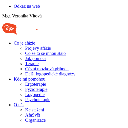
Odkaz na web
Mgr. Veronika Vítová
Co je afázie
Projevy afázie
Co se to se mnou stalo
Jak pomoci
Terapie
Cévní mozková příhoda
Další logopedické diagnózy
Kde mi pomohou
Ergoterapie
Fyzioterapie
Logopedie
Psychoterapie
O nás
Ke stažení
AfaSvět
Organizace