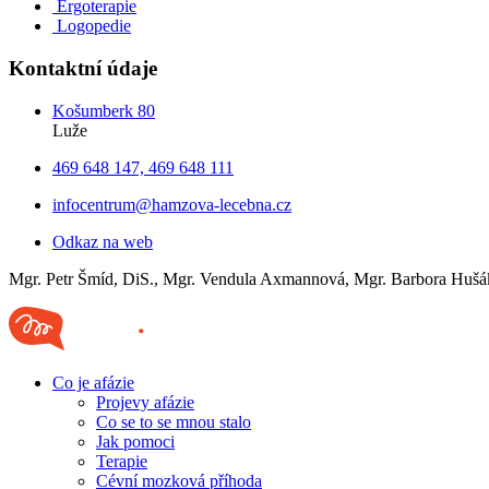
Ergoterapie
Logopedie
Kontaktní údaje
Košumberk 80
Luže
469 648 147, 469 648 111
infocentrum@hamzova-lecebna.cz
Odkaz na web
Mgr. Petr Šmíd, DiS., Mgr. Vendula Axmannová, Mgr. Barbora Hušák
Co je afázie
Projevy afázie
Co se to se mnou stalo
Jak pomoci
Terapie
Cévní mozková příhoda