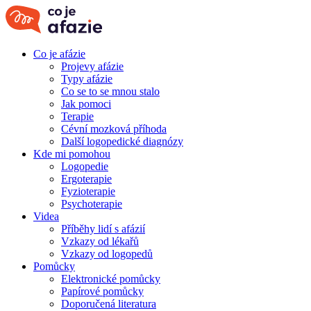
Co je afázie
Projevy afázie
Typy afázie
Co se to se mnou stalo
Jak pomoci
Terapie
Cévní mozková příhoda
Další logopedické diagnózy
Kde mi pomohou
Logopedie
Ergoterapie
Fyzioterapie
Psychoterapie
Videa
Příběhy lidí s afázií
Vzkazy od lékařů
Vzkazy od logopedů
Pomůcky
Elektronické pomůcky
Papírové pomůcky
Doporučená literatura