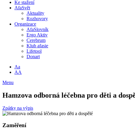
Ke stažení
AfaSvět
Aktuality
Rozhovory
Organizace
AfaSlovník
Ergo Aktiv
Cerebrum
Klub afasie
Lifetool
Donart
Aa
AA
Menu
Hamzova odborná léčebna pro děti a dospě
Zpátky na výpis
Zaměření