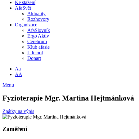
Ke stažení
AfaSvět
Aktuality
Rozhovory
Organizace
AfaSlovník
Ergo Aktiv
Cerebrum
Klub afasie
Lifetool
Donart
Aa
AA
Menu
Fyzioterapie Mgr. Martina Hejtmánková
Zpátky na výpis
Zaměření