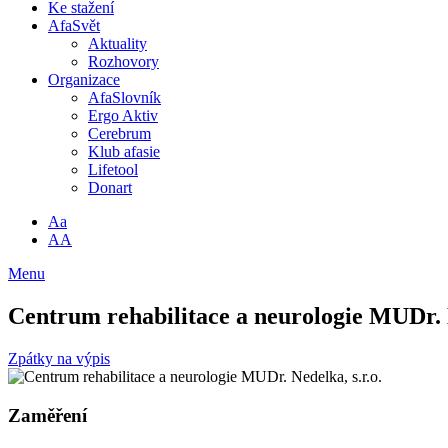
Ke stažení
AfaSvět
Aktuality
Rozhovory
Organizace
AfaSlovník
Ergo Aktiv
Cerebrum
Klub afasie
Lifetool
Donart
Aa
AA
Menu
Centrum rehabilitace a neurologie MUDr. N
Zpátky na výpis
Zaměření