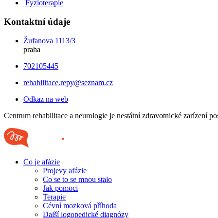
Fyzioterapie
Kontaktní údaje
Žufanova 1113/3
praha
702105445
rehabilitace.repy@seznam.cz
Odkaz na web
Centrum rehabilitace a neurologie je nestátní zdravotnické zarízení pos
Co je afázie
Projevy afázie
Co se to se mnou stalo
Jak pomoci
Terapie
Cévní mozková příhoda
Další logopedické diagnózy