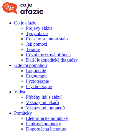
Co je afázie
Projevy afázie
Typy afázie
Co se to se mnou stalo
Jak pomoci
Terapie
Cévní mozková příhoda
Další logopedické diagnózy
Kde mi pomohou
Logopedie
Ergoterapie
Fyzioterapie
Psychoterapie
Videa
Příběhy lidí s afázií
Vzkazy od lékařů
Vzkazy od logopedů
Pomůcky
Elektronické pomůcky
Papírové pomůcky
Doporučená literatura