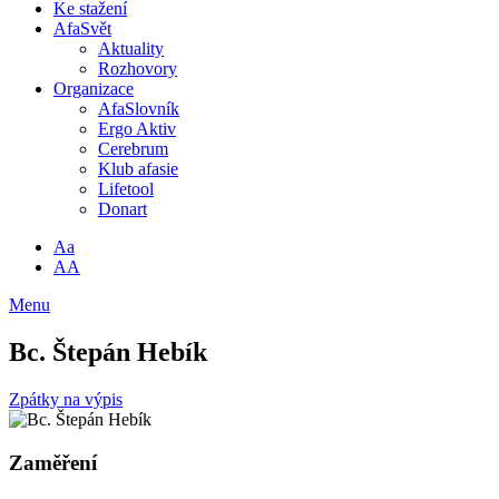
Ke stažení
AfaSvět
Aktuality
Rozhovory
Organizace
AfaSlovník
Ergo Aktiv
Cerebrum
Klub afasie
Lifetool
Donart
Aa
AA
Menu
Bc. Štepán Hebík
Zpátky na výpis
Zaměření