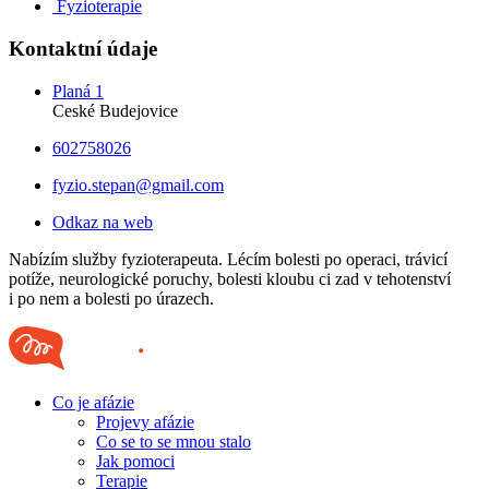
Fyzioterapie
Kontaktní údaje
Planá 1
Ceské Budejovice
602758026
fyzio.stepan@gmail.com
Odkaz na web
Nabízím služby fyzioterapeuta. Lécím bolesti po operaci, trávicí
potíže, neurologické poruchy, bolesti kloubu ci zad v tehotenství
i po nem a bolesti po úrazech.
Co je afázie
Projevy afázie
Co se to se mnou stalo
Jak pomoci
Terapie