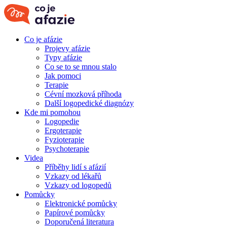
Co je afázie
Projevy afázie
Typy afázie
Co se to se mnou stalo
Jak pomoci
Terapie
Cévní mozková příhoda
Další logopedické diagnózy
Kde mi pomohou
Logopedie
Ergoterapie
Fyzioterapie
Psychoterapie
Videa
Příběhy lidí s afázií
Vzkazy od lékařů
Vzkazy od logopedů
Pomůcky
Elektronické pomůcky
Papírové pomůcky
Doporučená literatura