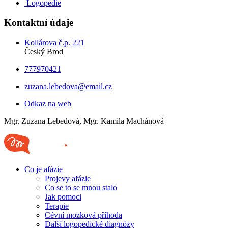
Logopedie
Kontaktní údaje
Kollárova č.p. 221
Český Brod
777970421
zuzana.lebedova@email.cz
Odkaz na web
Mgr. Zuzana Lebedová, Mgr. Kamila Machánová
Co je afázie
Projevy afázie
Co se to se mnou stalo
Jak pomoci
Terapie
Cévní mozková příhoda
Další logopedické diagnózy