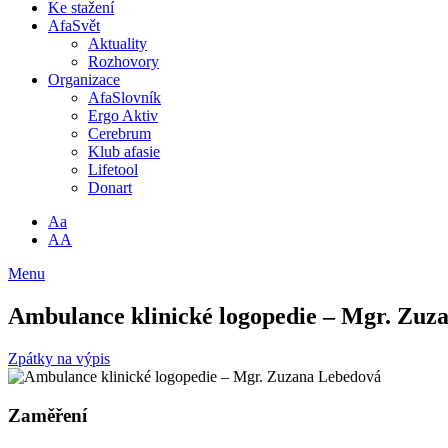
Ke stažení
AfaSvět
Aktuality
Rozhovory
Organizace
AfaSlovník
Ergo Aktiv
Cerebrum
Klub afasie
Lifetool
Donart
Aa
AA
Menu
Ambulance klinické logopedie – Mgr. Zuz
Zpátky na výpis
Zaměření