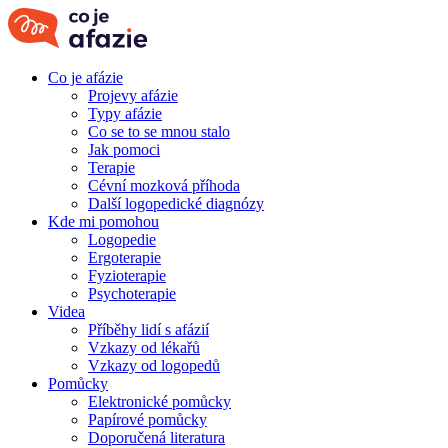
Co je afázie
Projevy afázie
Typy afázie
Co se to se mnou stalo
Jak pomoci
Terapie
Cévní mozková příhoda
Další logopedické diagnózy
Kde mi pomohou
Logopedie
Ergoterapie
Fyzioterapie
Psychoterapie
Videa
Příběhy lidí s afázií
Vzkazy od lékařů
Vzkazy od logopedů
Pomůcky
Elektronické pomůcky
Papírové pomůcky
Doporučená literatura