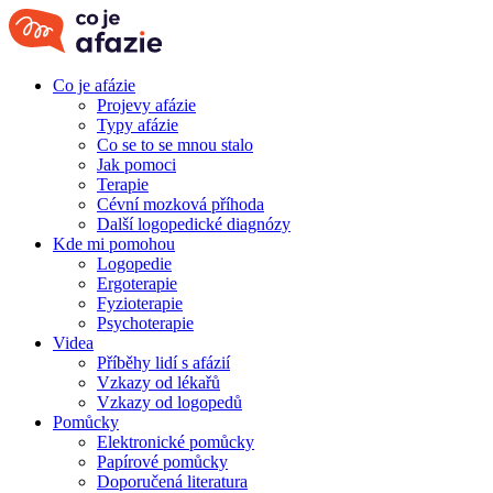
Co je afázie
Projevy afázie
Typy afázie
Co se to se mnou stalo
Jak pomoci
Terapie
Cévní mozková příhoda
Další logopedické diagnózy
Kde mi pomohou
Logopedie
Ergoterapie
Fyzioterapie
Psychoterapie
Videa
Příběhy lidí s afázií
Vzkazy od lékařů
Vzkazy od logopedů
Pomůcky
Elektronické pomůcky
Papírové pomůcky
Doporučená literatura