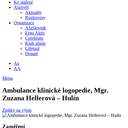
Ke stažení
AfaSvět
Aktuality
Rozhovory
Organizace
AfaSlovník
Ergo Aktiv
Cerebrum
Klub afasie
Lifetool
Donart
Aa
AA
Menu
Ambulance klinické logopedie, Mgr.
Zuzana Hellerová – Hulín
Zpátky na výpis
Zaměření