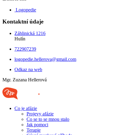
Logopedie
Kontaktní údaje
Záhlinická 1216
Hulín
722907239
logopedie.hellerova@gmail.com
Odkaz na web
Mgr. Zuzana Hellerová
Co je afázie
Projevy afázie
Co se to se mnou stalo
Jak pomoci
Terapie