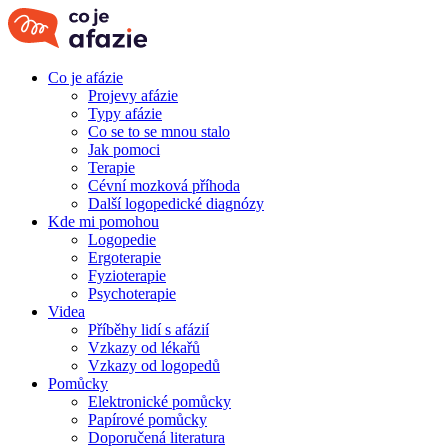
Co je afázie
Projevy afázie
Typy afázie
Co se to se mnou stalo
Jak pomoci
Terapie
Cévní mozková příhoda
Další logopedické diagnózy
Kde mi pomohou
Logopedie
Ergoterapie
Fyzioterapie
Psychoterapie
Videa
Příběhy lidí s afázií
Vzkazy od lékařů
Vzkazy od logopedů
Pomůcky
Elektronické pomůcky
Papírové pomůcky
Doporučená literatura