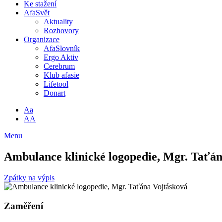
Ke stažení
AfaSvět
Aktuality
Rozhovory
Organizace
AfaSlovník
Ergo Aktiv
Cerebrum
Klub afasie
Lifetool
Donart
Aa
AA
Menu
Ambulance klinické logopedie, Mgr. Taťán
Zpátky na výpis
Zaměření