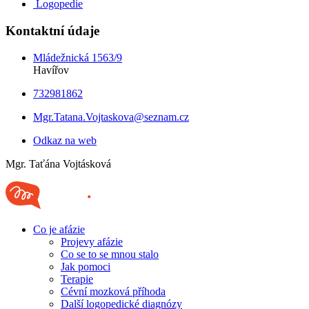
Logopedie
Kontaktní údaje
Mládežnická 1563/9
Havířov
732981862
Mgr.Tatana.Vojtaskova@seznam.cz
Odkaz na web
Mgr. Taťána Vojtásková
Co je afázie
Projevy afázie
Co se to se mnou stalo
Jak pomoci
Terapie
Cévní mozková příhoda
Další logopedické diagnózy