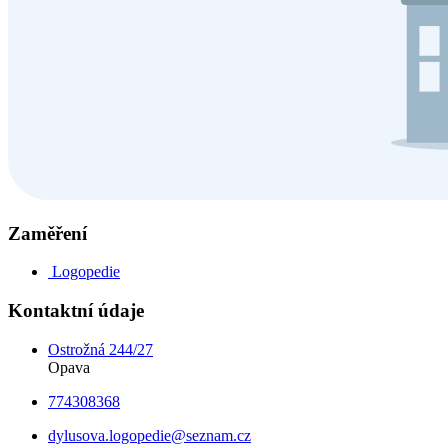
Zaměření
Logopedie
Kontaktní údaje
Ostrožná 244/27
Opava
774308368
dylusova.logopedie@seznam.cz