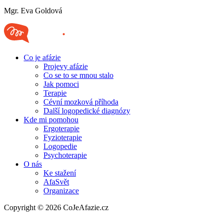
Mgr. Eva Goldová
Co je afázie
Projevy afázie
Co se to se mnou stalo
Jak pomoci
Terapie
Cévní mozková příhoda
Další logopedické diagnózy
Kde mi pomohou
Ergoterapie
Fyzioterapie
Logopedie
Psychoterapie
O nás
Ke stažení
AfaSvět
Organizace
Copyright © 2026 CoJeAfazie.cz