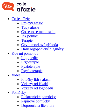
Co je afázie
Projevy afázie
Typy afázie
Co se to se mnou stalo
Jak pomoci
Terapie
Cévní mozková příhoda
Další logopedické diagnózy
Kde mi pomohou
Logopedie
Ergoterapie
Fyzioterapie
Psychoterapie
Videa
Příběhy lidí s afázií
Vzkazy od lékařů
Vzkazy od logopedů
Pomůcky
Elektronické pomůcky
Papírové pomůcky
Doporučená literatura