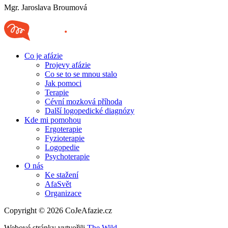
Mgr. Jaroslava Broumová
Co je afázie
Projevy afázie
Co se to se mnou stalo
Jak pomoci
Terapie
Cévní mozková příhoda
Další logopedické diagnózy
Kde mi pomohou
Ergoterapie
Fyzioterapie
Logopedie
Psychoterapie
O nás
Ke stažení
AfaSvět
Organizace
Copyright © 2026 CoJeAfazie.cz
Webové stránky vytvořili
The Wild