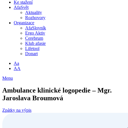
Ke stažení
AfaSvět
Aktuality
Rozhovory
Organizace
AfaSlovník
Ergo Aktiv
Cerebrum
Klub afasie
Lifetool
Donart
Aa
AA
Menu
Ambulance klinické logopedie – Mgr.
Jaroslava Broumová
Zpátky na výpis