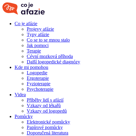
Co je afázie
Projevy afázie
Typy afázie
Co se to se mnou stalo
Jak pomoci
Terapie
Cévní mozková příhoda
Další logopedické diagnózy
Kde mi pomohou
Logopedie
Ergoterapie
Fyzioterapie
Psychoterapie
Videa
Příběhy lidí s afázií
Vzkazy od lékařů
Vzkazy od logopedů
Pomůcky
Elektronické pomůcky
Papírové pomůcky
Doporučená literatura