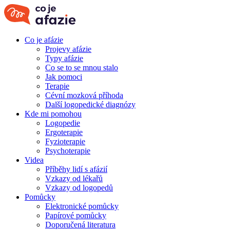
Co je afázie
Projevy afázie
Typy afázie
Co se to se mnou stalo
Jak pomoci
Terapie
Cévní mozková příhoda
Další logopedické diagnózy
Kde mi pomohou
Logopedie
Ergoterapie
Fyzioterapie
Psychoterapie
Videa
Příběhy lidí s afázií
Vzkazy od lékařů
Vzkazy od logopedů
Pomůcky
Elektronické pomůcky
Papírové pomůcky
Doporučená literatura