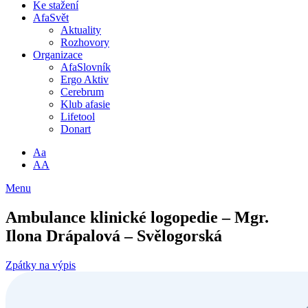
Ke stažení
AfaSvět
Aktuality
Rozhovory
Organizace
AfaSlovník
Ergo Aktiv
Cerebrum
Klub afasie
Lifetool
Donart
Aa
AA
Menu
Ambulance klinické logopedie – Mgr.
Ilona Drápalová – Svělogorská
Zpátky na výpis