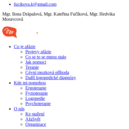
fucikova.k@gmail.com
Mgr. Ilona Drápalová, Mgr. Kateřina Fučíková, Mgr. Hedvika
Moravcová
Co je afázie
Projevy afázie
Co se to se mnou stalo
Jak pomoci
Terapie
Cévní mozková příhoda
Další logopedické diagnózy
Kde mi pomohou
Ergoterapie
Fyzioterapie
Logopedie
Psychoterapie
O nás
Ke stažení
AfaSvět
Organizace