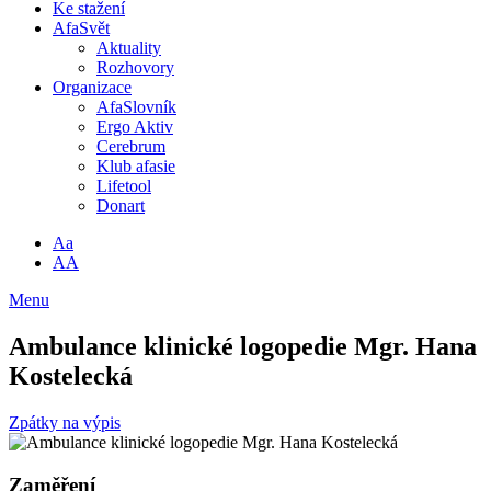
Ke stažení
AfaSvět
Aktuality
Rozhovory
Organizace
AfaSlovník
Ergo Aktiv
Cerebrum
Klub afasie
Lifetool
Donart
Aa
AA
Menu
Ambulance klinické logopedie Mgr. Hana
Kostelecká
Zpátky na výpis
Zaměření