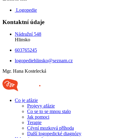
Logopedie
Kontaktní údaje
Nádražní 548
Hlinsko
603765245
logopediehlinsko@seznam.cz
Mgr. Hana Kostelecká
Co je afázie
Projevy afázie
Co se to se mnou stalo
Jak pomoci
Terapie
Cévní mozková příhoda
Další logopedické diagnózy