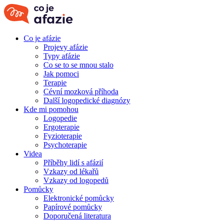
Co je afázie
Projevy afázie
Typy afázie
Co se to se mnou stalo
Jak pomoci
Terapie
Cévní mozková příhoda
Další logopedické diagnózy
Kde mi pomohou
Logopedie
Ergoterapie
Fyzioterapie
Psychoterapie
Videa
Příběhy lidí s afázií
Vzkazy od lékařů
Vzkazy od logopedů
Pomůcky
Elektronické pomůcky
Papírové pomůcky
Doporučená literatura