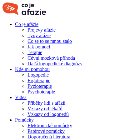
Co je afázie
Projevy afázie
Typy afázie
Co se to se mnou stalo
Jak pomoci
Terapie
Cévní mozková příhoda
Další logopedické diagnózy
Kde mi pomohou
Logopedie
Ergoterapie
Fyzioterapie
Psychoterapie
Videa
Příběhy lidí s afázií
Vzkazy od lékařů
Vzkazy od logopedů
Pomůcky
Elektronické pomůcky
Papírové pomůcky
Doporučená literatura