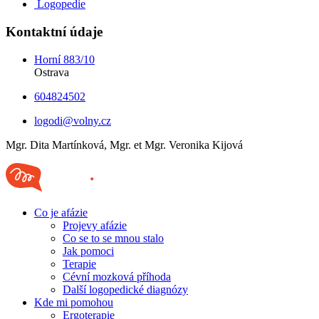
Logopedie
Kontaktní údaje
Horní 883/10
Ostrava
604824502
logodi@volny.cz
Mgr. Dita Martínková, Mgr. et Mgr. Veronika Kijová
Co je afázie
Projevy afázie
Co se to se mnou stalo
Jak pomoci
Terapie
Cévní mozková příhoda
Další logopedické diagnózy
Kde mi pomohou
Ergoterapie