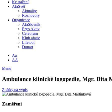
Ke stažení
AfaSvět
Aktuality
Rozhovory
Organizace
AfaSlovník
Ergo Aktiv
Cerebrum
Klub afasie
Lifetool
Donart
Aa
AA
Menu
Ambulance klinické logopedie, Mgr. Dita 
Zpátky na výpis
Zaměření